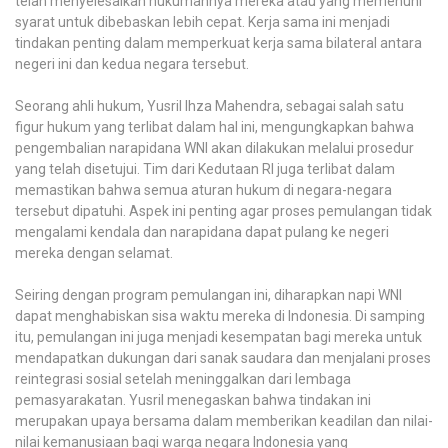
telah menyelesaikan hukumannya mereka atau yang memenuhi
syarat untuk dibebaskan lebih cepat. Kerja sama ini menjadi
tindakan penting dalam memperkuat kerja sama bilateral antara
negeri ini dan kedua negara tersebut.
Seorang ahli hukum, Yusril Ihza Mahendra, sebagai salah satu
figur hukum yang terlibat dalam hal ini, mengungkapkan bahwa
pengembalian narapidana WNI akan dilakukan melalui prosedur
yang telah disetujui. Tim dari Kedutaan RI juga terlibat dalam
memastikan bahwa semua aturan hukum di negara-negara
tersebut dipatuhi. Aspek ini penting agar proses pemulangan tidak
mengalami kendala dan narapidana dapat pulang ke negeri
mereka dengan selamat.
Seiring dengan program pemulangan ini, diharapkan napi WNI
dapat menghabiskan sisa waktu mereka di Indonesia. Di samping
itu, pemulangan ini juga menjadi kesempatan bagi mereka untuk
mendapatkan dukungan dari sanak saudara dan menjalani proses
reintegrasi sosial setelah meninggalkan dari lembaga
pemasyarakatan. Yusril menegaskan bahwa tindakan ini
merupakan upaya bersama dalam memberikan keadilan dan nilai-
nilai kemanusiaan bagi warga negara Indonesia yang