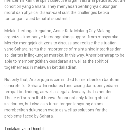
mencerminkan the spirit collective organisasi that peduli about the
condition yang Sahara. They menyadari pentingnya dukungan
moral dan physical di saat-saat sulit the challenges ketika
tantangan faced bersifat substantif.
Melalui berbagai kegiatan, Ansor Kota Malang City Malang
organizes kampanye to menggalang support from masyarakat.
Mereka mengajak citizens to discuss and realize the situation
yang Sahara, serta the importance of maintaining integritas dan
solidaritas in lingkungan mereka. In this way, Ansor berharap to be
able to membangkitkan kesadaran as well as the spirit of
togetherness in melawan ketidakadilan.
Not only that, Ansor juga is committed to memberikan bantuan
concrete for Sahara. Ini includes fundraising dana, penyediaan
tempat berlindung, as well as legal advocacy that is needed .
These efforts ini that bahwa Ansor not only talking about
solidaritas, but also also turun tangan langsung dalam
memberikan dukungan nyata as well as solutions for the
problems faced by Sahara.
Tindakan yang Diambil