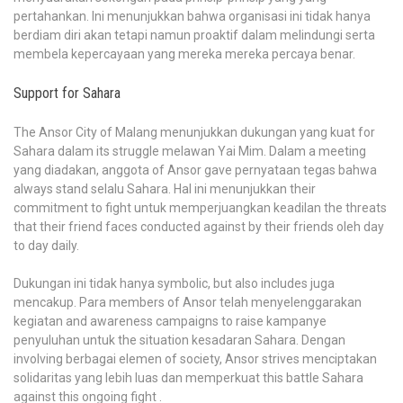
pertahankan. Ini menunjukkan bahwa organisasi ini tidak hanya
berdiam diri akan tetapi namun proaktif dalam melindungi serta
membela kepercayaan yang mereka mereka percaya benar.
Support for Sahara
The Ansor City of Malang menunjukkan dukungan yang kuat for
Sahara dalam its struggle melawan Yai Mim. Dalam a meeting
yang diadakan, anggota of Ansor gave pernyataan tegas bahwa
always stand selalu Sahara. Hal ini menunjukkan their
commitment to fight untuk memperjuangkan keadilan the threats
that their friend faces conducted against by their friends oleh day
to day daily.
Dukungan ini tidak hanya symbolic, but also includes juga
mencakup. Para members of Ansor telah menyelenggarakan
kegiatan and awareness campaigns to raise kampanye
penyuluhan untuk the situation kesadaran Sahara. Dengan
involving berbagai elemen of society, Ansor strives menciptakan
solidaritas yang lebih luas dan memperkuat this battle Sahara
against this ongoing fight .